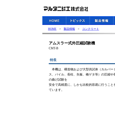
HOME
>
製品情報
>
コンクリート
アムスラー式外圧縮試験機
CMT-B
特長
本機は、構造物および大型供試体（カルバー
ス、パイル、長柱、矢板、橋ゲタ等）の圧縮や
の曲げ試験を
安全で高精度に、しかも比較的容易に行うこと
ています。