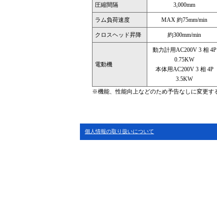
圧縮間隔
3,000mm
ラム負荷速度
MAX 約75mm/min
クロスヘッド昇降
約300mm/min
動力計用AC200V 3 相 4P
0.75KW
電動機
本体用AC200V 3 相 4P
3.5KW
※機能、性能向上などのため予告なしに変更す
個人情報の取り扱いについて