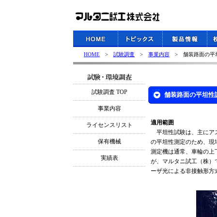
HOME
>
試験調査
>
事業内容
> 舗装路面の平
試験調査 TOP
舗装路面の平坦性
事業内容
適用範囲
ライセンスリスト
平坦性試験は、主にアス
保有機械
の平坦性測定のため、現
測定機は通常、車輪の上
実績表
が、マルタニ試工（株）で
ーザ光による非接触形方