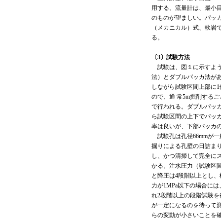
用する。流量計は、最小目
のものが望ましい。パッ
（メカニカル）式、軟岩
る。
〔3〕試験方法
試験は、図１に示すよう
法）とダブルパッカ法が
しながら試験区間上部に
ので、通 常5m掘削する
で行われる。ダブルパッ
ら試験区間の上下でパッ
率は良いが、下部パッカ
試験孔は孔径66mmが
掘りによる孔壁の日詰ま
し、かつ清掃して完全に
かる。注水圧力（試験区
と降圧は4段階以上とし、
力が1MPa以下の場合に
れ2段階以上の段階試験
が一定になるのを待って
らの変動が小さいことを