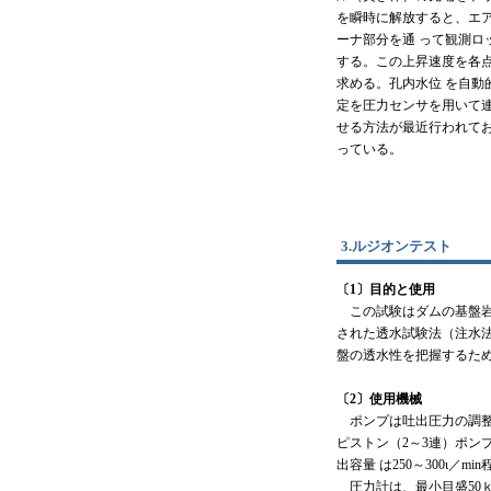
を瞬時に解放すると、エ
ーナ部分を通 って観測ロ
する。この上昇速度を各
求める。孔内水位 を自動
定を圧力センサを用いて
せる方法が最近行われて
っている。
3.ルジオンテスト
〔1〕目的と使用
この試験はダムの基盤岩
された透水試験法（注水
盤の透水性を把握するた
〔2〕使用機械
ポンプは吐出圧力の調整
ピストン（2～3連）ポン
出容量 は250～300ι／
圧力計は、最小目盛50ｋ