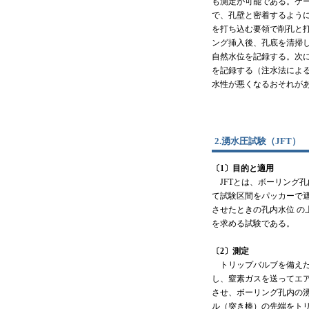
も測定が可能である。ケーシ
で、孔壁と密着するよう
を打ち込む要領で削孔と
ング挿入後、孔底を清掃し
自然水位を記録する。次
を記録する（注水法によ
水性が悪くなるおそれが
2.湧水圧試験（JFT）
〔1〕目的と適用
JFTとは、ボーリング
て試験区間をパッカーで
させたときの孔内水位 の
を求める試験である。
〔2〕測定
トリップバルブを備えた
し、窒素ガスを送ってエ
させ、ボーリング孔内の
ル（突き棒）の先端をト