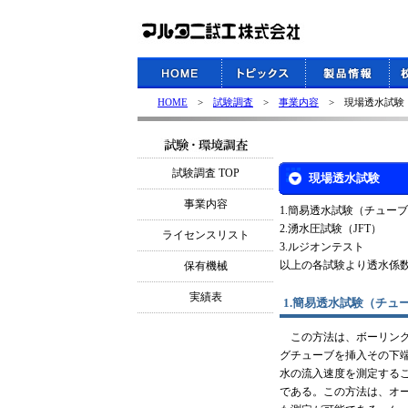
HOME
>
試験調査
>
事業内容
> 現場透水試験
試験調査 TOP
現場透水試験
事業内容
1.簡易透水試験（チュー
2.湧水圧試験（JFT）
ライセンスリスト
3.ルジオンテスト
以上の各試験より透水係
保有機械
実績表
1.簡易透水試験（チュ
この方法は、ボーリング
グチューブを挿入その下
水の流入速度を測定する
である。この方法は、オ