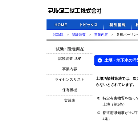
HOME
>
試験調査
>
事業内容
> 各種ボーリン
試験調査 TOP
土壌・地下水の汚
事業内容
土壌汚染対策法では、次
ライセンスリスト
らないとされています。
保有機械
①
特定有害物質を扱っ
実績表
土地（第3条）
②
都道府県知事が土壌
4条）