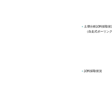
●
土壌分析試料採取状
（自走式ボーリング
●
試料採取状況