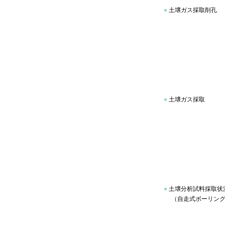
●
土壌ガス採取削孔
●
土壌ガス採取
●
土壌分析試料採取状
（自走式ボーリング